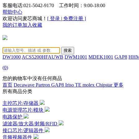
客服电话:021-5042-9170 工作时间：9:00-18:00
帮助中心
欢迎访问麦芯商城！
[ 登录
|
免费注册 ]
我的订单
加入收藏
DW1000
ACS5200HFAUWB
DWM1001
MDEK1001
GAP8
HHM
(
0
)
您的购物车中没有任何商品
首页
Decawave
Partron
GAP8
Iriso
TE
molex
Chipstar
更多
所有商品分类
主控芯片/存储器
电源管理芯片/模块
电路保护
滤波器/放大器/射频/RFID
接口芯片/逻辑器件
音频视频器件