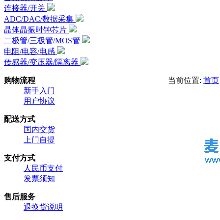
连接器/开关
ADC/DAC/数据采集
晶体晶振时钟芯片
二极管/三极管/MOS管
电阻/电容/电感
传感器/变压器/隔离器
购物流程
当前位置:
首页
新手入门
用户协议
配送方式
国内交货
上门自提
支付方式
人民币支付
发票须知
售后服务
退换货说明