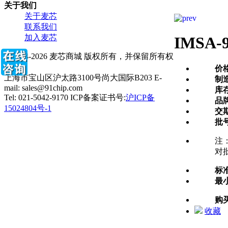
关于我们
关于麦芯
联系我们
加入麦芯
IMSA-9
© 2014-2026 麦芯商城 版权所有，并保留所有权
利。
价
上海市宝山区沪太路3100号尚大国际B203 E-
制
mail: sales@91chip.com
库
Tel: 021-5042-9170 ICP备案证书号:
沪ICP备
品
15024804号-1
交
批号
注
对
标
最
购
收藏