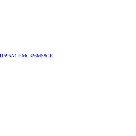
1595A1
HMC326MS8GE