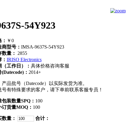
637S-54Y923
格：
￥0
造商型号：
IMSA-9637S-54Y923
存数量：
2855
牌：
IRISO Electronics
期（工作日）：
具体价格咨询客服
(Datecode)：
2014+
：产品批号（Datecode）以实际发货为准。
批号有特殊要求的客户，请下单前联系客服专员！
准包装数量SPQ：
100
小订货量MOQ：
100
买数量：
合计：