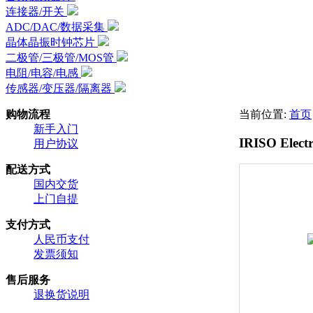
连接器/开关
ADC/DAC/数据采集
晶体晶振时钟芯片
二极管/三极管/MOS管
电阻/电容/电感
传感器/变压器/隔离器
购物流程
当前位置:
首页
新手入门
IRISO Electr
用户协议
配送方式
国内交货
上门自提
支付方式
人民币支付
发票须知
售后服务
退换货说明