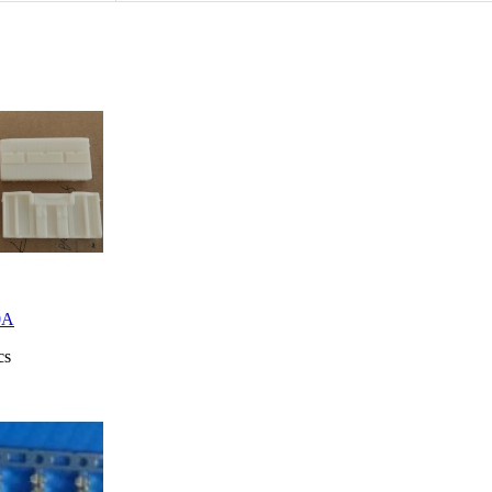
0A
cs