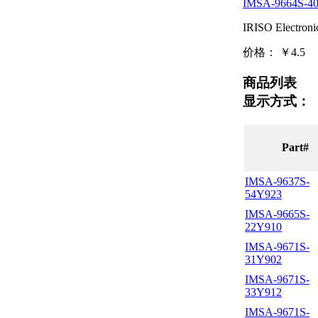
IMSA-9664S-4
IRISO Electroni
价格：
￥4.5
商品列表
显示方式：
Part#
IMSA-9637S-
54Y923
IMSA-9665S-
22Y910
IMSA-9671S-
31Y902
IMSA-9671S-
33Y912
IMSA-9671S-