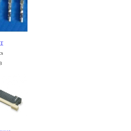
-T
cs
3