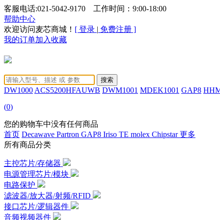
客服电话:021-5042-9170 工作时间：9:00-18:00
帮助中心
欢迎访问麦芯商城！
[ 登录
|
免费注册 ]
我的订单
加入收藏
DW1000
ACS5200HFAUWB
DWM1001
MDEK1001
GAP8
HHM
(
0
)
您的购物车中没有任何商品
首页
Decawave
Partron
GAP8
Iriso
TE
molex
Chipstar
更多
所有商品分类
主控芯片/存储器
电源管理芯片/模块
电路保护
滤波器/放大器/射频/RFID
接口芯片/逻辑器件
音频视频器件