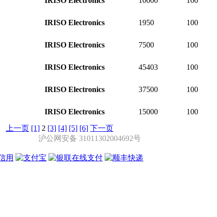
IRISO Electronics
10000
100
IRISO Electronics
1950
100
IRISO Electronics
7500
100
IRISO Electronics
45403
100
IRISO Electronics
37500
100
IRISO Electronics
15000
100
上一页
[1]
2
[3]
[4]
[5]
[6]
下一页
沪公网安备 31011302004692号