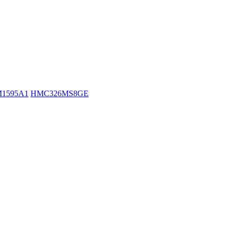
1595A1
HMC326MS8GE