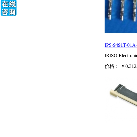
IPS-9491T-01A
IRISO Electroni
价格：
￥0.312